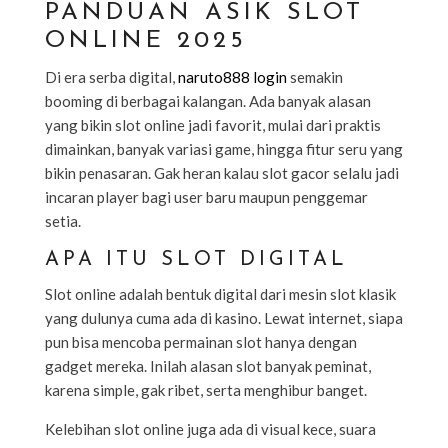
PANDUAN ASIK SLOT
ONLINE 2025
Di era serba digital,
naruto888 login
semakin
booming di berbagai kalangan. Ada banyak alasan
yang bikin slot online jadi favorit, mulai dari praktis
dimainkan, banyak variasi game, hingga fitur seru yang
bikin penasaran. Gak heran kalau slot gacor selalu jadi
incaran player bagi user baru maupun penggemar
setia.
APA ITU SLOT DIGITAL
Slot online adalah bentuk digital dari mesin slot klasik
yang dulunya cuma ada di kasino. Lewat internet, siapa
pun bisa mencoba permainan slot hanya dengan
gadget mereka. Inilah alasan slot banyak peminat,
karena simple, gak ribet, serta menghibur banget.
Kelebihan slot online juga ada di visual kece, suara