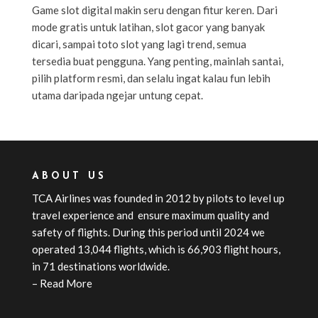
Game slot digital makin seru dengan fitur keren. Dari
mode gratis untuk latihan, slot gacor yang banyak
dicari, sampai toto slot yang lagi trend, semua
tersedia buat pengguna. Yang penting, mainlah santai,
pilih platform resmi, dan selalu ingat kalau fun lebih
utama daripada ngejar untung cepat.
ABOUT US
TCA
Airline
s
was founded in 2012 by pilots to level up
travel experience and ensure maximum quality and
safety of flights. During this period until 2024 we
operated 13,044 flights, which is 66,903 flight hours,
in 71 destinations worldwide.
–
Read More