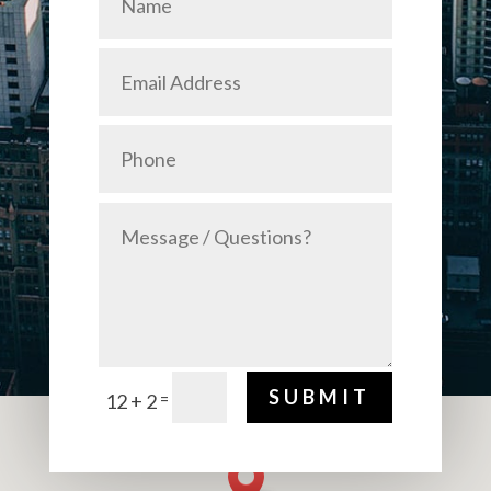
SUBMIT
=
12 + 2