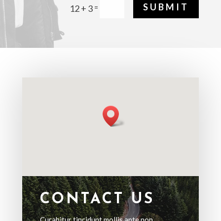
SUBMIT
=
12 + 3
CONTACT US
Curabitur tincidunt mollis ante non