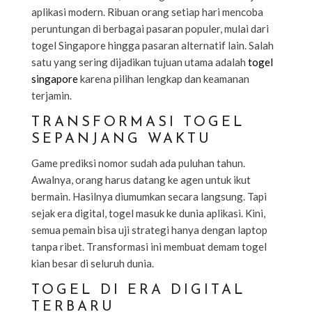
aplikasi modern. Ribuan orang setiap hari mencoba
peruntungan di berbagai pasaran populer, mulai dari
togel Singapore hingga pasaran alternatif lain. Salah
satu yang sering dijadikan tujuan utama adalah
togel
singapore
karena pilihan lengkap dan keamanan
terjamin.
TRANSFORMASI TOGEL
SEPANJANG WAKTU
Game prediksi nomor sudah ada puluhan tahun.
Awalnya, orang harus datang ke agen untuk ikut
bermain. Hasilnya diumumkan secara langsung. Tapi
sejak era digital, togel masuk ke dunia aplikasi. Kini,
semua pemain bisa uji strategi hanya dengan laptop
tanpa ribet. Transformasi ini membuat demam togel
kian besar di seluruh dunia.
TOGEL DI ERA DIGITAL
TERBARU