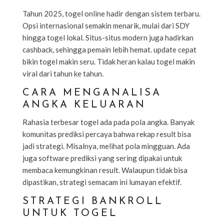
Tahun 2025, togel online hadir dengan sistem terbaru.
Opsi internasional semakin menarik, mulai dari SDY
hingga togel lokal. Situs-situs modern juga hadirkan
cashback, sehingga pemain lebih hemat. update cepat
bikin togel makin seru. Tidak heran kalau togel makin
viral dari tahun ke tahun.
CARA MENGANALISA
ANGKA KELUARAN
Rahasia terbesar togel ada pada pola angka. Banyak
komunitas prediksi percaya bahwa rekap result bisa
jadi strategi. Misalnya, melihat pola mingguan. Ada
juga software prediksi yang sering dipakai untuk
membaca kemungkinan result. Walaupun tidak bisa
dipastikan, strategi semacam ini lumayan efektif.
STRATEGI BANKROLL
UNTUK TOGEL