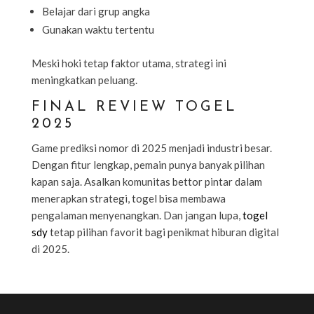
Belajar dari grup angka
Gunakan waktu tertentu
Meski hoki tetap faktor utama, strategi ini
meningkatkan peluang.
FINAL REVIEW TOGEL
2025
Game prediksi nomor di 2025 menjadi industri besar.
Dengan fitur lengkap, pemain punya banyak pilihan
kapan saja. Asalkan komunitas bettor pintar dalam
menerapkan strategi, togel bisa membawa
pengalaman menyenangkan. Dan jangan lupa,
togel
sdy
tetap pilihan favorit bagi penikmat hiburan digital
di 2025.